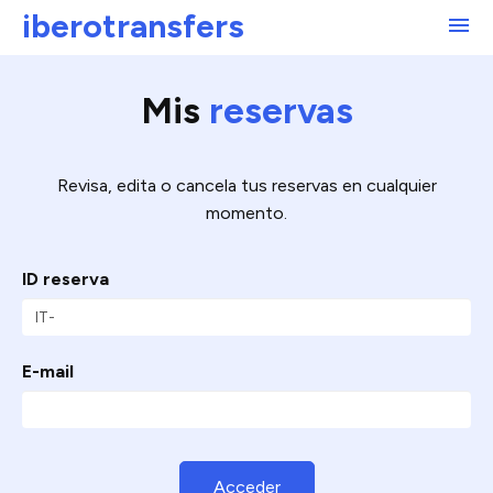
iberotransfers
Tours
Mis
reservas
A medida
Revisa, edita o cancela tus reservas en cualquier
Opiniones
momento.
Ayuda
ID reserva
ENG
E-mail
Mis reservas
Reservar ahora
Acceder