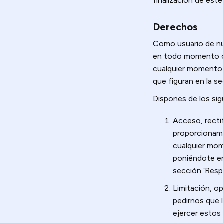
finalización de est
Derechos
Como usuario de nu
en todo momento có
cualquier momento y
que figuran en la s
Dispones de los sig
Acceso, rectif
proporcionamo
cualquier mome
poniéndote en
sección ‘Resp
Limitación, o
pedirnos que 
ejercer esto