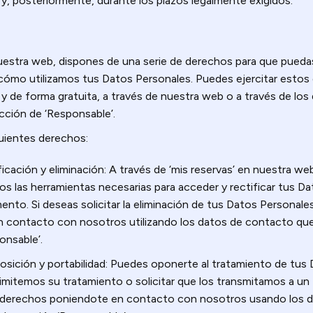
e y, posteriormente, durante los plazos legalmente exigidos.
estra web, dispones de una serie de derechos para que puedas 
mo utilizamos tus Datos Personales. Puedes ejercitar estos
 de forma gratuita, a través de nuestra web o a través de lo
ección de ‘Responsable’.
uientes derechos:
icación y eliminación: A través de ‘mis reservas’ en nuestra web
s las herramientas necesarias para acceder y rectificar tus D
nto. Si deseas solicitar la eliminación de tus Datos Personale
 contacto con nosotros utilizando los datos de contacto que 
onsable’.
posición y portabilidad: Puedes oponerte al tratamiento de tus
limitemos su tratamiento o solicitar que los transmitamos a un
s derechos poniendote en contacto con nosotros usando los 