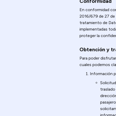
Conformidad
En conformidad con
2016/679 de 27 de ab
tratamiento de Dato
implementadas todas
proteger la confiden
Obtención y tr
Para poder disfruta
cuales podemos clas
Información p
Solicitu
traslado
direcció
pasajero
solicita
informac