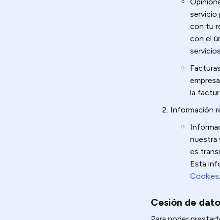
Opinione
servicio
con tu r
con el ú
servicios
Facturas
empresa,
la factur
Información 
Informac
nuestra 
es trans
Esta inf
Cookies
Cesión de dato
Para poder prestart