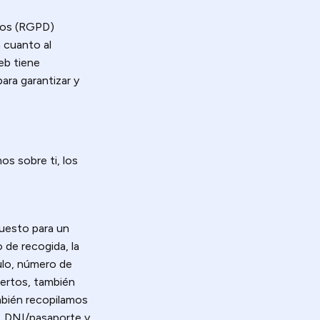
tos (RGPD)
n cuanto al
eb tiene
ara garantizar y
os sobre ti, los
puesto para un
 de recogida, la
culo, número de
uertos, también
mbién recopilamos
, DNI/pasaporte y