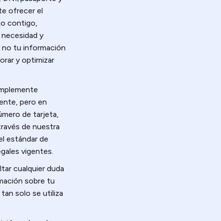
te ofrecer el
to contigo,
e necesidad y
(y no tu información
orar y optimizar
simplemente
ente, pero en
mero de tarjeta,
través de nuestra
el estándar de
egales vigentes.
ar cualquier duda
rmación sobre tu
an solo se utiliza