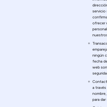
direcció
servicio
confirma
ofrecer 
personal
nuestros
Transacc
emparej
ningún 
fecha de
web son 
segurida
Contact
a través
nombre, 
para dar