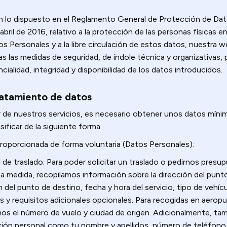
 lo dispuesto en el Reglamento General de Protección de Da
ril de 2016, relativo a la protección de las personas físicas e
s Personales y a la libre circulación de estos datos, nuestra w
 las medidas de seguridad, de índole técnica y organizativas, p
cialidad, integridad y disponibilidad de los datos introducidos.
atamiento de datos
r de nuestros servicios, es necesario obtener unos datos mínim
ificar de la siguiente forma.
roporcionada de forma voluntaria (Datos Personales):
d de traslado: Para poder solicitar un traslado o pedirnos presu
 a medida, recopilamos información sobre la dirección del punto
n del punto de destino, fecha y hora del servicio, tipo de vehí
s y requisitos adicionales opcionales. Para recogidas en aerop
mos el número de vuelo y ciudad de origen. Adicionalmente, ta
ión personal como tu nombre y apellidos, número de teléfono